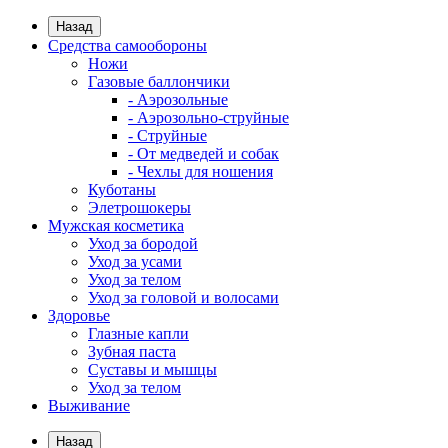
Назад
Средства самообороны
Ножи
Газовые баллончики
- Аэрозольные
- Аэрозольно-струйные
- Струйные
- От медведей и собак
- Чехлы для ношения
Куботаны
Элетрошокеры
Мужская косметика
Уход за бородой
Уход за усами
Уход за телом
Уход за головой и волосами
Здоровье
Глазные капли
Зубная паста
Суставы и мышцы
Уход за телом
Выживание
Назад