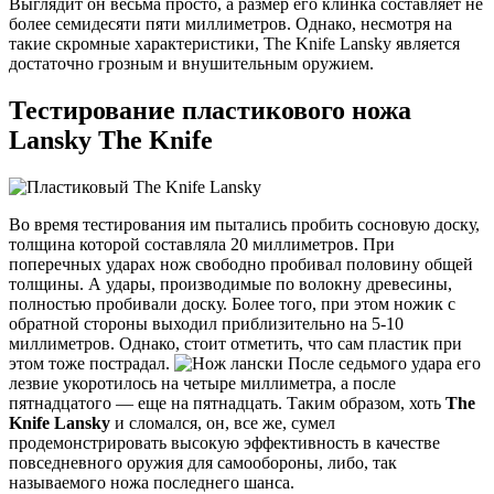
Выглядит он весьма просто, а размер его клинка составляет не
более семидесяти пяти миллиметров. Однако, несмотря на
такие скромные характеристики, The Knife Lansky является
достаточно грозным и внушительным оружием.
Тестирование пластикового ножа
Lansky The Knife
Во время тестирования им пытались пробить сосновую доску,
толщина которой составляла 20 миллиметров. При
поперечных ударах нож свободно пробивал половину общей
толщины. А удары, производимые по волокну древесины,
полностью пробивали доску. Более того, при этом ножик с
обратной стороны выходил приблизительно на 5-10
миллиметров. Однако, стоит отметить, что сам пластик при
этом тоже пострадал.
После седьмого удара его
лезвие укоротилось на четыре миллиметра, а после
пятнадцатого — еще на пятнадцать. Таким образом, хоть
The
Knife Lansky
и сломался, он, все же, сумел
продемонстрировать высокую эффективность в качестве
повседневного оружия для самообороны, либо, так
называемого ножа последнего шанса.