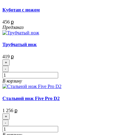
Куботан с ножом
456 ք
Предзаказ
Трубчатый нож
419 ք
+
-
В корзину
Стальной нож Five Pro D2
1 256 ք
+
-
В корзину