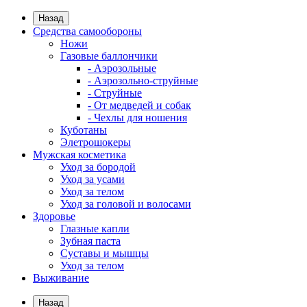
Назад
Средства самообороны
Ножи
Газовые баллончики
- Аэрозольные
- Аэрозольно-струйные
- Струйные
- От медведей и собак
- Чехлы для ношения
Куботаны
Элетрошокеры
Мужская косметика
Уход за бородой
Уход за усами
Уход за телом
Уход за головой и волосами
Здоровье
Глазные капли
Зубная паста
Суставы и мышцы
Уход за телом
Выживание
Назад