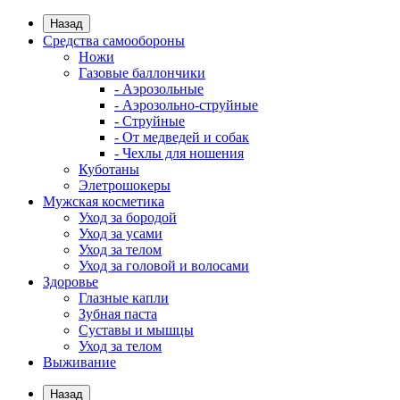
Назад
Средства самообороны
Ножи
Газовые баллончики
- Аэрозольные
- Аэрозольно-струйные
- Струйные
- От медведей и собак
- Чехлы для ношения
Куботаны
Элетрошокеры
Мужская косметика
Уход за бородой
Уход за усами
Уход за телом
Уход за головой и волосами
Здоровье
Глазные капли
Зубная паста
Суставы и мышцы
Уход за телом
Выживание
Назад