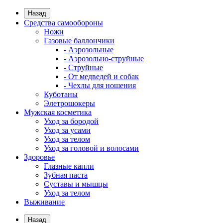
Назад
Средства самообороны
Ножи
Газовые баллончики
- Аэрозольные
- Аэрозольно-струйные
- Струйные
- От медведей и собак
- Чехлы для ношения
Куботаны
Элетрошокеры
Мужская косметика
Уход за бородой
Уход за усами
Уход за телом
Уход за головой и волосами
Здоровье
Глазные капли
Зубная паста
Суставы и мышцы
Уход за телом
Выживание
Назад