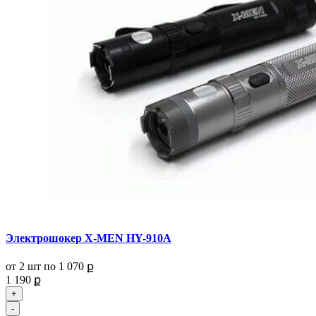
Электрошокер X-MEN HY-910A
от 2 шт по
1 070 ք
1 190 ք
+
-