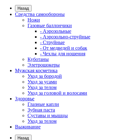
Назад
Средства самообороны
Ножи
Газовые баллончики
- Аэрозольные
- Аэрозольно-струйные
- Струйные
- От медведей и собак
- Чехлы для ношения
Куботаны
Элетрошокеры
Мужская косметика
Уход за бородой
Уход за усами
Уход за телом
Уход за головой и волосами
Здоровье
Глазные капли
Зубная паста
Суставы и мышцы
Уход за телом
Выживание
Назад