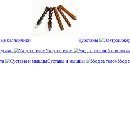
вые баллончики
Куботаны
а усами
Уход за телом
та
Суставы и мышцы
Уход з