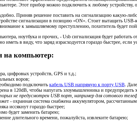
пьютере. Этот прибор можно подключить к любому устройству,
удобно. Приняв решение поставить на сигнализацию какую-либо 
устройстве сигнализации в позицию «ON». Стоит вытащить USB-к
 внимание к замышляемому преступлению, похититель будет пой
ьютера, ноутбука и прочих, - Usb сигнализация будет работать 
о иметь в виду, что заряд израсходуется гораздо быстрее, если у
я на компьютер:
а, цифровых устройств, GPS и т.д.;
альных воров;
необходимо подключить
кабель USB напрямую к порту USB
. Дал
ена в 120dB, чтобы напугать злоумышленника и предупредить х
оторых не предусмотрен USB порт, например для сотового теле
жет - охранная система снабжена аккумулятором, рассчитанным
яка иссякнут гораздо быстрее;
имо будет заменить батарею;
чение длительного времени, пожалуйста, извлеките батарею;