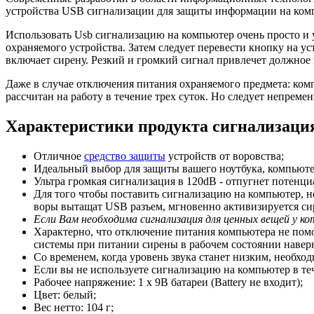
устройства USB сигнализации для защиты информации на ком
Использовать Usb сигнализацию на компьютер очень просто и 
охраняемого устройства. Затем следует перевести кнопку на 
включает сирену. Резкий и громкий сигнал привлечет должное
Даже в случае отключения питания охраняемого предмета: комп
рассчитан на работу в течение трех суток. Но следует непременн
Характеристики продукта сигнализаци
Отличное
средство защиты
устройств от воровства;
Идеальный выбор для защиты вашего ноутбука, компьютер
Ультра громкая сигнализация в 120dB - отпугнет потенци
Для того чтобы поставить сигнализацию на компьютер, 
воры вытащат USB разъем, мгновенно активизируется сир
Если Вам необходима сигнализация для ценных вещей у к
Характерно, что отключение питания компьютера не помо
системы при питании сирены в рабочем состоянии наверн
Со временем, когда уровень звука станет низким, необход
Если вы не используете сигнализацию на компьютер в те
Рабочее напряжение: 1 х 9В батареи (Battery не входит);
Цвет: белый;
Вес нетто: 104 г;