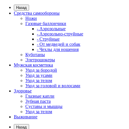
Назад
Средства самообороны
Ножи
Газовые баллончики
- Аэрозольные
- Аэрозольно-струйные
- Струйные
- От медведей и собак
- Чехлы для ношения
Куботаны
Элетрошокеры
Мужская косметика
Уход за бородой
Уход за усами
Уход за телом
Уход за головой и волосами
Здоровье
Глазные капли
Зубная паста
Суставы и мышцы
Уход за телом
Выживание
Назад