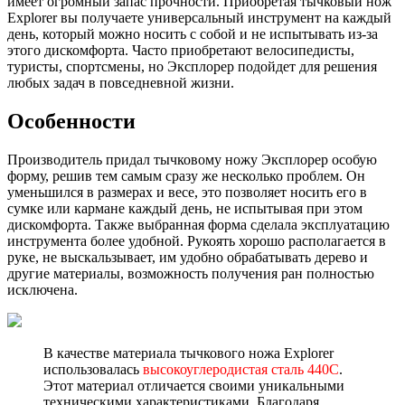
имеет огромный запас прочности. Приобретая тычковый нож
Explorer вы получаете универсальный инструмент на каждый
день, который можно носить с собой и не испытывать из-за
этого дискомфорта. Часто приобретают велосипедисты,
туристы, спортсмены, но Эксплорер подойдет для решения
любых задач в повседневной жизни.
Особенности
Производитель придал тычковому ножу Эксплорер особую
форму, решив тем самым сразу же несколько проблем. Он
уменьшился в размерах и весе, это позволяет носить его в
сумке или кармане каждый день, не испытывая при этом
дискомфорта. Также выбранная форма сделала эксплуатацию
инструмента более удобной. Рукоять хорошо располагается в
руке, не выскальзывает, им удобно обрабатывать дерево и
другие материалы, возможность получения ран полностью
исключена.
В качестве материала тычкового ножа Explorer
использовалась
высокоуглеродистая сталь 440С
.
Этот материал отличается своими уникальными
техническими характеристиками. Благодаря