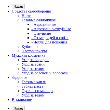
Назад
Средства самообороны
Ножи
Газовые баллончики
- Аэрозольные
- Аэрозольно-струйные
- Струйные
- От медведей и собак
- Чехлы для ношения
Куботаны
Элетрошокеры
Мужская косметика
Уход за бородой
Уход за усами
Уход за телом
Уход за головой и волосами
Здоровье
Глазные капли
Зубная паста
Суставы и мышцы
Уход за телом
Выживание
Назад