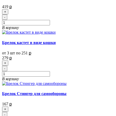
419 ք
+
-
В корзину
Брелок кастет в виде кошки
от 3 шт по
251 ք
279 ք
+
-
В корзину
Брелок Стингер для самообороны
167 ք
+
-