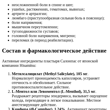
неосложненной боли в спине и шее;
ушибах, растяжениях, гематомах, вывихах;
артрите и артралгии;
люмбаго (приступообразная сильная боль в пояснице);
боли напряжения;
мышечном переутомлении;
тугоподвижности суставов;
головной боли напряжения, мигрени;
переломах (в период реабилитации).
Состав и фармакологическое действие
Активные ингредиенты пластыря Салонпас от японской
компании Hisamitsu:
Метилсалицилат (Methyl Salicylate), 105 мг
.
Нормализует проницаемость капилляров, устраняет
отечность и обезболивает. Сильное
противовоспалительное действие.
L-Ментол или Левоментол (L-Menthol), 31,5 мг
.
Раздражает рецепторы эпидермиса, вызывает ощущение
холода, переходящее в легкое покалывание. Местное
анестезирующее действие.
Камфора (dl-Camphor), 1,24%
. Активирует рецепторы