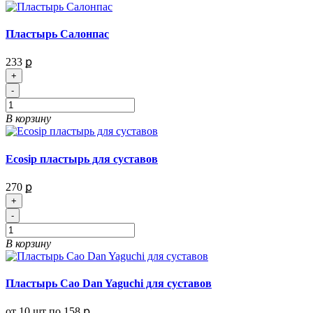
Пластырь Салонпас
233 ք
+
-
В корзину
Ecosip пластырь для суставов
270 ք
+
-
В корзину
Пластырь Cao Dan Yaguchi для суставов
от 10 шт по
158 ք