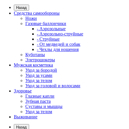
Назад
Средства самообороны
Ножи
Газовые баллончики
- Аэрозольные
- Аэрозольно-струйные
- Струйные
- От медведей и собак
- Чехлы для ношения
Куботаны
Элетрошокеры
Мужская косметика
Уход за бородой
Уход за усами
Уход за телом
Уход за головой и волосами
Здоровье
Глазные капли
Зубная паста
Суставы и мышцы
Уход за телом
Выживание
Назад