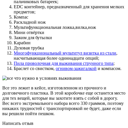
пальчиковых батареек;
EDC контейнер, предназначенный для хранения мелких
предметов;
Компас
Раскладной нож
Мультифункциональная ложка,вилка,нож
Мини отвёртки
Зажим для бутылки
Карабин
Духовая трубка
Многофункциональный мультитул визитка из стали
,
насчитывающая более одиннадцати опций;
Пила проволочная для выживания струнного типа
;
Браслет со свистком,
огнивом-зажигалкой
и компасом.
Все это лежит в кейсе, изготовленном из прочного и
долговечного пластика. В этой коробочке еще останется место
для тех вещей, которые вы захотите взять с собой в дорогу.
Вес всего экстремального набора всего 330 граммов, поэтому
никаких трудностей с транспортировкой не будет, даже если
вы решили пойти пешком.
Написать отзыв