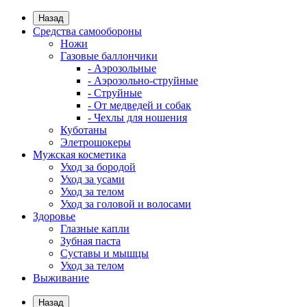
Назад
Средства самообороны
Ножи
Газовые баллончики
- Аэрозольные
- Аэрозольно-струйные
- Струйные
- От медведей и собак
- Чехлы для ношения
Куботаны
Элетрошокеры
Мужская косметика
Уход за бородой
Уход за усами
Уход за телом
Уход за головой и волосами
Здоровье
Глазные капли
Зубная паста
Суставы и мышцы
Уход за телом
Выживание
Назад