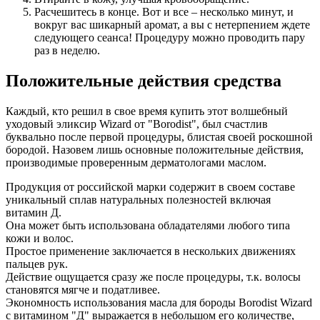
Расчешитесь в конце. Вот и все – несколько минут, и
вокруг вас шикарный аромат, а вы с нетерпением ждете
следующего сеанса! Процедуру можно проводить пару
раз в неделю.
Положительные действия средства
Каждый, кто решил в свое время купить этот волшебный
уходовый эликсир Wizard от "Borodist", был счастлив
буквально после первой процедуры, блистая своей роскошной
бородой. Назовем лишь основные положительные действия,
производимые проверенным дерматологами маслом.
Продукция от российской марки содержит в своем составе
уникальный сплав натуральных полезностей включая
витамин Д.
Она может быть использована обладателями любого типа
кожи и волос.
Простое применение заключается в нескольких движениях
пальцев рук.
Действие ощущается сразу же после процедуры, т.к. волосы
становятся мягче и податливее.
Экономность использования масла для бороды Borodist Wizard
с витамином "Д" выражается в небольшом его количестве,