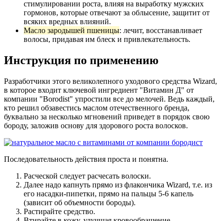
стимулировании роста, влияя на выработку мужских
гормонов, которые отвечают за облысение, защитит от
всяких вредных влияний.
Масло зародышей пшеницы
: лечит, восстанавливает
волосы, придавая им блеск и привлекательность.
Инструкция по применению
Разработчики этого великолепного уходового средства Wizard,
в которое входит ключевой ингредиент "Витамин Д" от
компании "Borodist" упростили все до мелочей. Ведь каждый,
кто решил обзавестись маслом отечественного бренда,
буквально за несколько мгновений приведет в порядок свою
бороду, заложив основу для здорового роста волосков.
Последовательность действия проста и понятна.
Расческой следует расчесать волоски.
Далее надо капнуть прямо из флакончика Wizard, т.е. из
его насадки-пипетки, прямо на пальцы 5-6 капель
(зависит об объемности бороды).
Растирайте средство.
Втирайте в кожу, улучшая кровообращение.