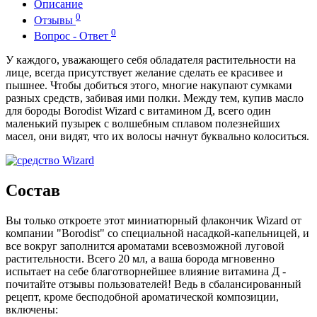
Описание
0
Отзывы
0
Вопрос - Ответ
У каждого, уважающего себя обладателя растительности на
лице, всегда присутствует желание сделать ее красивее и
пышнее. Чтобы добиться этого, многие накупают сумками
разных средств, забивая ими полки. Между тем, купив масло
для бороды Borodist Wizard с витамином Д, всего один
маленький пузырек с волшебным сплавом полезнейших
масел, они видят, что их волосы начнут буквально колоситься.
Состав
Вы только откроете этот миниатюрный флакончик Wizard от
компании "Borodist" со специальной насадкой-капельницей, и
все вокруг заполнится ароматами всевозможной луговой
растительности. Всего 20 мл, а ваша борода мгновенно
испытает на себе благотворнейшее влияние витамина Д -
почитайте отзывы пользователей! Ведь в сбалансированный
рецепт, кроме бесподобной ароматической композиции,
включены: