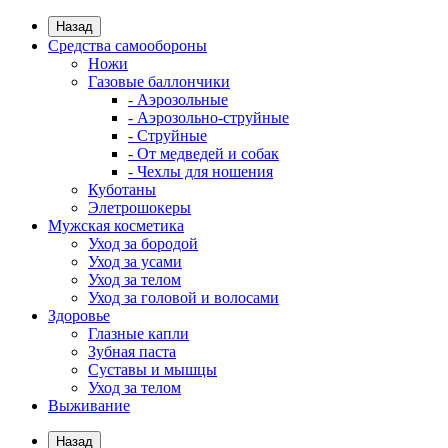
Назад
Средства самообороны
Ножи
Газовые баллончики
- Аэрозольные
- Аэрозольно-струйные
- Струйные
- От медведей и собак
- Чехлы для ношения
Куботаны
Элетрошокеры
Мужская косметика
Уход за бородой
Уход за усами
Уход за телом
Уход за головой и волосами
Здоровье
Глазные капли
Зубная паста
Суставы и мышцы
Уход за телом
Выживание
Назад