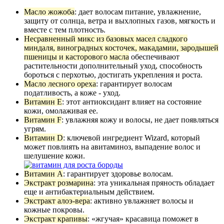
Масло жожоба
: дает волосам питание, увлажнение,
защиту от солнца, ветра и выхлопных газов, мягкость и
вместе с тем плотность.
Несравненный микс из базовых масел сладкого
миндаля, виноградных косточек, макадамии, зародышей
пшеницы и касторового масла
обеспечивают
растительности дополнительный уход, способность
бороться с перхотью, достигать укрепления и роста.
Масло лесного ореха
: гарантирует волосам
податливость, а коже - уход.
Витамин E
: этот антиоксидант влияет на состояние
кожи, омолаживая ее.
Витамин F
: увлажняя кожу и волосы, не дает появляться
угрям.
Витамин D
: ключевой ингредиент Wizard, который
может повлиять на авитаминоз, выпадение волос и
шелушение кожи.
Витамин A
: гарантирует здоровье волосам.
Экстракт розмарина
: эта уникальная пряность обладает
еще и антибактериальным действием.
Экстракт алоэ-вера
: активно увлажняет волосы и
кожные покровы.
Экстракт крапивы
: «жгучая» красавица поможет в