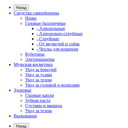
Назад
Средства самообороны
Ножи
Газовые баллончики
- Аэрозольные
- Аэрозольно-струйные
- Струйные
- От медведей и собак
- Чехлы для ношения
Куботаны
Элетрошокеры
Мужская косметика
Уход за бородой
Уход за усами
Уход за телом
Уход за головой и волосами
Здоровье
Глазные капли
Зубная паста
Суставы и мышцы
Уход за телом
Выживание
Назад