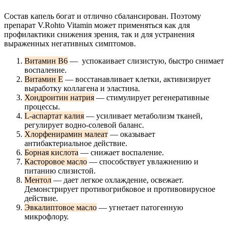
Состав капель богат и отлично сбалансирован. Поэтому
препарат V.Rohto Vitamin может применяться как для
профилактики снижения зрения, так и для устранения
выраженных негативных симптомов.
Витамин В6
— успокаивает слизистую, быстро снимает
воспаление.
Витамин Е
— восстанавливает клетки, активизирует
выработку коллагена и эластина.
Хондроитин натрия
— стимулирует регенеративные
процессы.
L-аспартат калия
— усиливает метаболизм тканей,
регулирует водно-солевой баланс.
Хлорфенирамин малеат
— оказывает
антибактериальное действие.
Борная кислота
— снижает воспаление.
Касторовое масло
— способствует увлажнению и
питанию слизистой.
Ментол
— дает легкое охлаждение, освежает.
Демонстрирует противогрибковое и противовирусное
действие.
Эвкалиптовое масло
— угнетает патогенную
микрофлору.