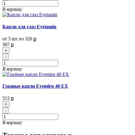
В корзину
Капли для глаз Eyetamin
от 3 шт по
326 ք
307 ք
+
-
В корзину
Глазные капли Eyemiru 40 EX
512 ք
+
-
В корзину